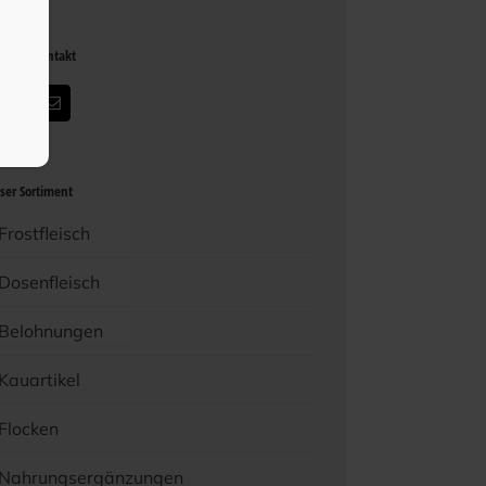
eib im Kontakt
ser Sortiment
Frostfleisch
Dosenfleisch
Belohnungen
Kauartikel
Flocken
Nahrungsergänzungen