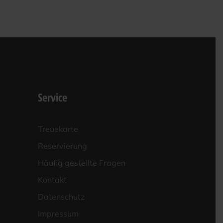
Service
Treue­kar­te
Reser­vie­rung
Häu­fig gestell­te Fragen
Kon­takt
Daten­schutz
Impres­sum