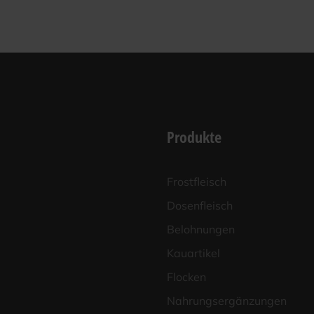
Produkte
Frost­fleisch
Dosen­fleisch
Beloh­nun­gen
Kau­ar­ti­kel
Flo­cken
Nah­rungs­er­gän­zun­gen