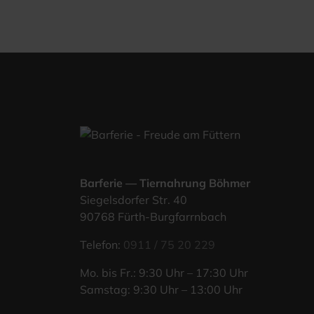
Bar­fe­rie — Tier­nah­rung Böhmer
Sie­gels­dor­fer Str. 40
90768 Fürth-Burgfarrnbach
Tele­fon:
0911 / 75 20 229
Mo. bis Fr.: 9:30 Uhr – 17:30 Uhr
Sams­tag: 9:30 Uhr – 13:00 Uhr