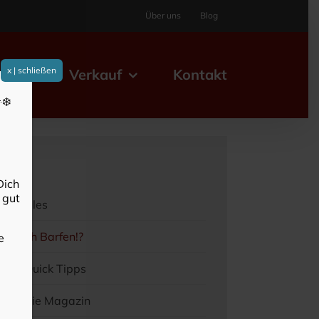
Über uns
Blog
x | schließen
elles
Verkauf
Kontakt
❄️
og
Dich
 gut
Aktuelles
Einfach Barfen!?
e
Barf Quick Tipps
Barferie Magazin