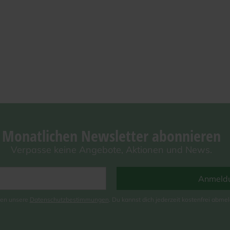
Monat­li­chen News­let­ter abonnieren
Ver­pas­se kei­ne Ange­bo­te, Aktio­nen und News.
ten unse­re
Daten­schutz­be­stim­mun­gen
. Du kannst dich jeder­zeit kos­ten­frei abme