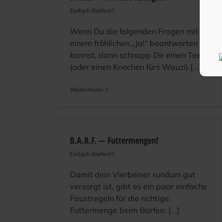
Einfach Barfen!?
Wenn Du die folgenden Fragen mit
einem fröhlichen „Ja!“ beantworten
kannst, dann schnapp Dir einen Tee
(oder einen Knochen fürs Wauzi) [...]
Weiterlesen
B.A.R.F. — Futtermengen!
Einfach Barfen!?
Damit dein Vierbeiner rundum gut
versorgt ist, gibt es ein paar einfache
Faustregeln für die richtige
Futtermenge beim Barfen: [...]