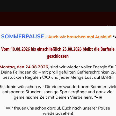
Aktu
SOMMERPAUSE
️
– Auch wir brauchen mal Auslauf!

Vom 10.08.2026 bis einschließlich 23.08.2026
bleibt die Barferie
geschlossen
 Barfen!?
Bl
Montag, den 24.08.2026
, sind wir wieder voller Energie für 
 Deine Fellnasen da – mit prall gefüllten Gefrierschränken 🧊,
­fa­che Kurz­an­lei­tung fürs Barfen!
bestückten Regalen 🐶🐱 und jeder Menge Lust auf BARF.
Bis dahin wünschen wir Dir einen wunderbaren Sommer, viel
entspannte Stunden, sonnige Spaziergänge und ganz viel
gemeinsame Zeit mit Deinen Vierbeinern. 🐾☀️
Anleitung für Einsteiger!
Wir freuen uns schon darauf, Euch nach unserer Pause
wiederzusehen!
Einfach Barfen!?