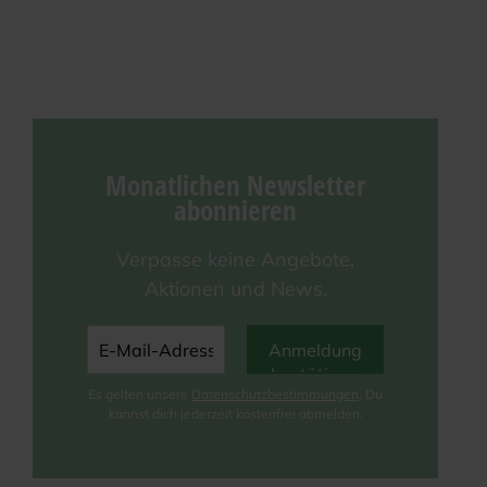
Monat­li­chen News­let­ter
abonnieren
Ver­pas­se kei­ne Ange­bo­te,
Aktio­nen und News.
Es gel­ten unse­re
Daten­schutz­be­stim­mun­gen
. Du
kannst dich jeder­zeit kos­ten­frei abmelden.