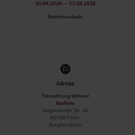
10.08.2026 — 23.08.2026
Betriebs­ur­laub
Adresse
Tier­nah­rung Böhmer
Bar­fe­rie
Sie­gels­dor­fer Str. 40
90768 Fürth-
Burgfarrnbach