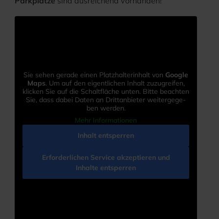
Park­plät­ze
sind aus­rei­chend vorhanden!
Sie sehen gera­de einen Platz­hal­ter­in­halt von
Goog­le
Maps
. Um auf den eigent­li­chen Inhalt zuzu­grei­fen,
kli­cken Sie auf die Schalt­flä­che unten. Bit­te beach­ten
Sie, dass dabei Daten an Dritt­an­bie­ter wei­ter­ge­ge­
ben werden.
Mehr Infor­ma­tio­nen
Inhalt ent­sper­ren
Erfor­der­li­chen Ser­vice akzep­tie­ren und
Inhal­te ent­sper­ren