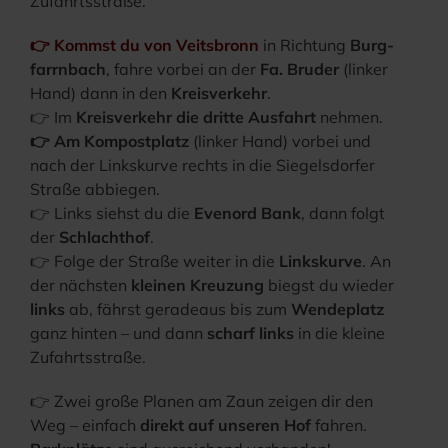
Zufahrtsstraße.
👉 Kommst du von Veits­bronn
in Rich­tung
Burg­
farrn­bach
, fah­re vor­bei an der
Fa. Bru­der
(lin­ker
Hand) dann in den
Kreis­ver­kehr
.
👉 Im
Kreis­ver­kehr die drit­te Aus­fahrt
nehmen.
👉 Am Kom­post­platz
(lin­ker Hand) vor­bei und
nach der Links­kur­ve rechts in die Sie­gels­dor­fer
Stra­ße abbiegen.
👉 Links siehst du die
Even­ord Bank
, dann folgt
der
Schlacht­hof
.
👉 Fol­ge der Stra­ße wei­ter in die
Links­kur­ve
. An
der nächs­ten
klei­nen Kreu­zung
biegst du wie­der
links
ab, fährst gera­de­aus bis zum
Wen­de­platz
ganz hin­ten – und dann
scharf links
in die klei­ne
Zufahrtsstraße.
👉 Zwei gro­ße Pla­nen am Zaun zei­gen dir den
Weg – ein­fach
direkt auf unse­ren Hof
fah­ren.