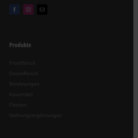
Produkte
Frost­fleisch
Dosen­fleisch
Beloh­nun­gen
Kau­ar­ti­kel
Flo­cken
Nah­rungs­er­gän­zun­gen