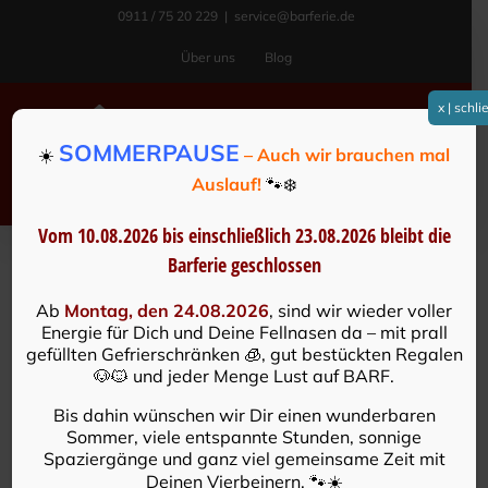
Zum
0911 / 75 20 229
|
service@barferie.de
Inhalt
Über uns
Blog
springen
x | schl
SOMMERPAUSE
☀️
– Auch wir brauchen mal
Auslauf!
🐾❄️
Vom 10.08.2026 bis einschließlich 23.08.2026
bleibt die
Barferie geschlossen
Ab
Montag, den 24.08.2026
, sind wir wieder voller
Energie für Dich und Deine Fellnasen da – mit prall
HERZ­LICH WILL­KOM­MEN IM
gefüllten Gefrierschränken 🧊, gut bestückten Regalen
BARFERIE
🐶🐱 und jeder Menge Lust auf BARF.
Bis dahin wünschen wir Dir einen wunderbaren
Sommer, viele entspannte Stunden, sonnige
STORE
Spaziergänge und ganz viel gemeinsame Zeit mit
Deinen Vierbeinern. 🐾☀️