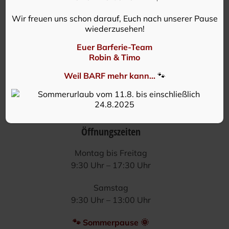
Wir freuen uns schon darauf, Euch nach unserer Pause
wiederzusehen!
Euer Barferie-Team
Robin & Timo
Weil BARF mehr kann...
🐾
Öffnungszeiten
Mon­tag bis Freitag
9:30 Uhr – 17:30 Uhr
Sams­tag
9:30 Uhr – 13:00 Uhr
🐾 Som­mer­pau­se 🌞