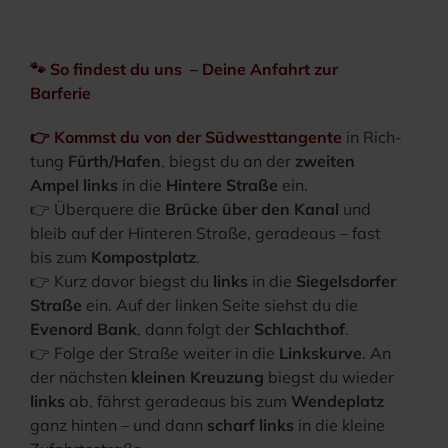
🐾 So fin­dest du uns – Dei­ne Anfahrt zur
Barferie
👉 Kommst du von der Süd­west­tan­gen­te
in Rich­
tung
Fürth/Hafen
, biegst du an der
zwei­ten
Ampel links
in die
Hin­te­re Stra­ße
ein.
👉 Über­que­re die
Brü­cke über den Kanal
und
bleib auf der Hin­te­ren Stra­ße, gera­de­aus – fast
bis zum
Kom­post­platz
.
👉 Kurz davor biegst du
links
in die
Sie­gels­dor­fer
Stra­ße
ein. Auf der lin­ken Sei­te siehst du die
Even­ord Bank
, dann folgt der
Schlacht­hof
.
👉 Fol­ge der Stra­ße wei­ter in die
Links­kur­ve
. An
der nächs­ten
klei­nen Kreu­zung
biegst du wie­der
links
ab, fährst gera­de­aus bis zum
Wen­de­platz
ganz hin­ten – und dann
scharf links
in die klei­ne