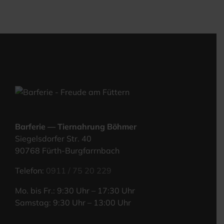
Bar­fe­rie — Tier­nah­rung Böhmer
Sie­gels­dor­fer Str. 40
90768 Fürth-Burgfarrnbach
Tele­fon:
0911 / 75 20 229
Mo. bis Fr.: 9:30 Uhr – 17:30 Uhr
Sams­tag: 9:30 Uhr – 13:00 Uhr