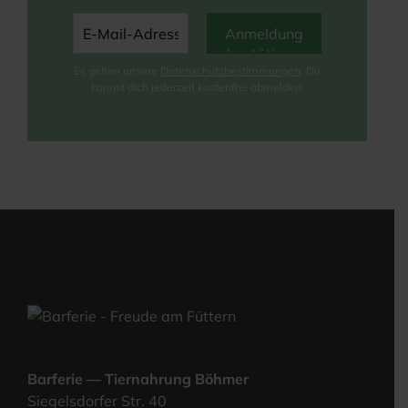
Es gel­ten unse­re
Daten­schutz­be­stim­mun­gen
. Du
kannst dich jeder­zeit kos­ten­frei abmelden.
Bar­fe­rie — Tier­nah­rung Böhmer
Sie­gels­dor­fer Str. 40