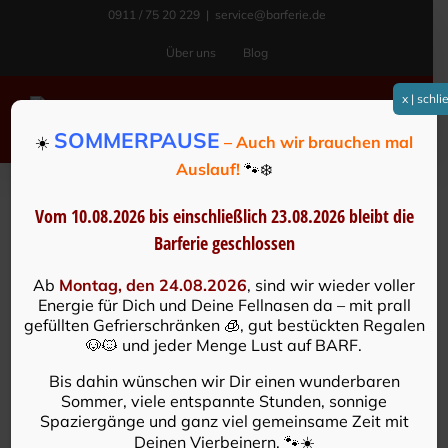
Zum
0911 / 75 20 229
|
service@barferie.de
Inhalt
Über uns
Blog
springen
x | schl
SOMMERPAUSE
☀️
– Auch wir brauchen mal
Auslauf!
🐾❄️
Vom 10.08.2026 bis einschließlich 23.08.2026
bleibt die
Barferie geschlossen
Ab
Montag, den 24.08.2026
, sind wir wieder voller
Energie für Dich und Deine Fellnasen da – mit prall
gefüllten Gefrierschränken 🧊, gut bestückten Regalen
🐶🐱 und jeder Menge Lust auf BARF.
Bis dahin wünschen wir Dir einen wunderbaren
Sommer, viele entspannte Stunden, sonnige
Spaziergänge und ganz viel gemeinsame Zeit mit
Deinen Vierbeinern. 🐾☀️