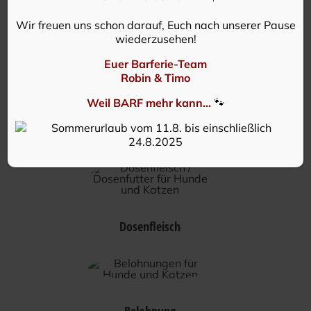
Entdecke unser vielfältiges Barf
Wir freuen uns schon darauf, Euch nach unserer Pause
wiederzusehen!
Sortiment
Euer Barferie-Team
Robin & Timo
Weil BARF mehr kann...
🐾
Frostfleisch
Dosenfleisch
Belohnung