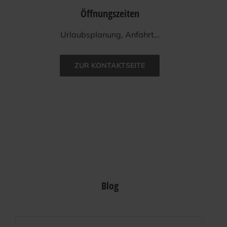
Öffnungszeiten
Urlaubs­pla­nung, Anfahrt…
ZUR KON­TAKT­SEI­TE
Blog