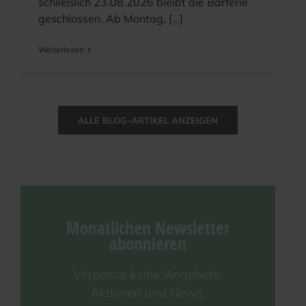
schließ­lich 23.08.2026 bleibt die Bar­fe­rie
geschlos­sen. Ab Montag, […]
Wei­ter­le­sen
ALLE BLOG-ARTI­KEL ANZEIGEN
Monat­li­chen News­let­ter
abonnieren
Ver­pas­se kei­ne Ange­bo­te,
Aktio­nen und News.