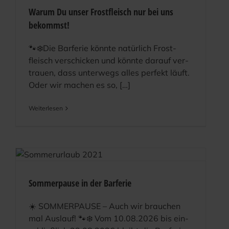
Warum Du unser Frostfleisch nur bei uns
bekommst!
🐾❄️Die Bar­fe­rie könn­te natür­lich Frost­
fleisch ver­schi­cken und könn­te dar­auf ver­
trau­en, dass unter­wegs alles per­fekt läuft.
Oder wir machen es so, […]
Wei­ter­le­sen
Sommerpause in der Barferie
☀️ SOMMERPAUSE – Auch wir brau­chen
mal Aus­lauf! 🐾❄️ Vom 10.08.2026 bis ein­