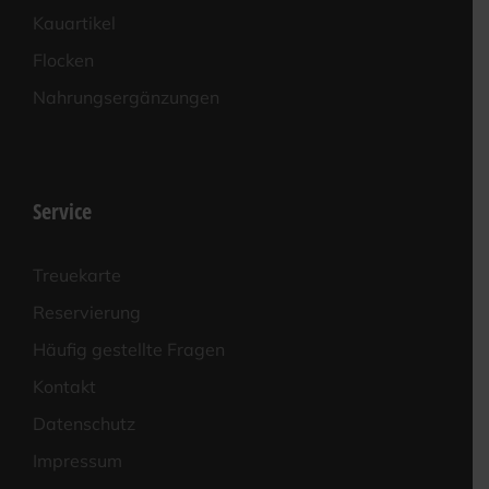
Kau­ar­ti­kel
Flo­cken
Nah­rungs­er­gän­zun­gen
Service
Treue­kar­te
Reser­vie­rung
Häu­fig gestell­te Fragen
Kon­takt
Daten­schutz
Impres­sum