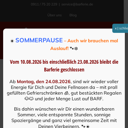
Zum
0911 / 75 20 229
|
service@barferie.de
Inhalt
Über uns
Blog
springen
x | schl
SOMMERPAUSE
☀️
– Auch wir brauchen mal
Auslauf!
🐾❄️
Vom 10.08.2026 bis einschließlich 23.08.2026
bleibt die
Barferie geschlossen
MailPoet-Seite
Ab
Montag, den 24.08.2026
, sind wir wieder voller
Energie für Dich und Deine Fellnasen da – mit prall
[mailpoet_page]
gefüllten Gefrierschränken 🧊, gut bestückten Regalen
🐶🐱 und jeder Menge Lust auf BARF.
Bis dahin wünschen wir Dir einen wunderbaren
Sommer, viele entspannte Stunden, sonnige
Spaziergänge und ganz viel gemeinsame Zeit mit
Deinen Vierbeinern. 🐾☀️