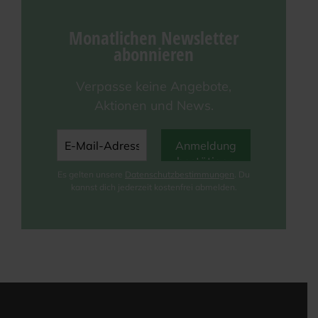
Monat­li­chen News­let­ter
abonnieren
Ver­pas­se kei­ne Ange­bo­te,
Aktio­nen und News.
Es gel­ten unse­re
Daten­schutz­be­stim­mun­gen
. Du
kannst dich jeder­zeit kos­ten­frei abmelden.