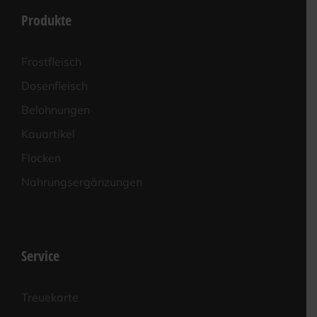
Produkte
Frost­fleisch
Dosen­fleisch
Beloh­nun­gen
Kau­ar­ti­kel
Flo­cken
Nah­rungs­er­gän­zun­gen
Service
Treue­kar­te