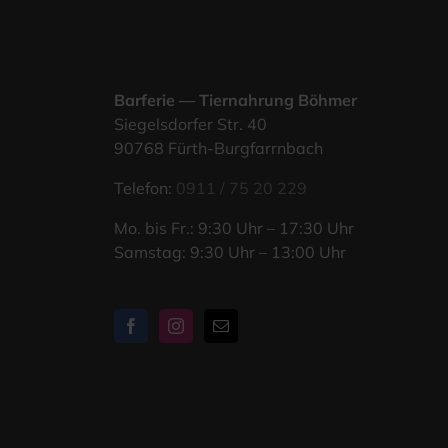
Bar­fe­rie — Tier­nah­rung Böhmer
Sie­gels­dor­fer Str. 40
90768 Fürth-Burgfarrnbach
Tele­fon:
0911 / 75 20 229
Mo. bis Fr.: 9:30 Uhr – 17:30 Uhr
Sams­tag: 9:30 Uhr – 13:00 Uhr