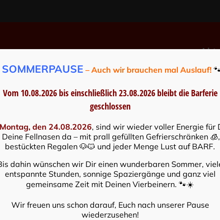
Aktu
SOMMERPAUSE
️
– Auch wir brauchen mal Auslauf!

Vom 10.08.2026 bis einschließlich 23.08.2026
bleibt die Barferie
geschlossen
n
Montag, den 24.08.2026
, sind wir wieder voller Energie für 
 Deine Fellnasen da – mit prall gefüllten Gefrierschränken 🧊,
bestückten Regalen 🐶🐱 und jeder Menge Lust auf BARF.
Bis dahin wünschen wir Dir einen wunderbaren Sommer, viel
entspannte Stunden, sonnige Spaziergänge und ganz viel
gemeinsame Zeit mit Deinen Vierbeinern. 🐾☀️
Wir freuen uns schon darauf, Euch nach unserer Pause
wiederzusehen!