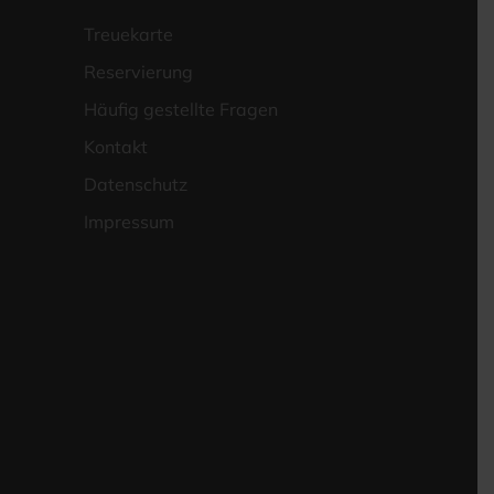
Treue­kar­te
Reser­vie­rung
Häu­fig gestell­te Fragen
Kon­takt
Daten­schutz
Impres­sum