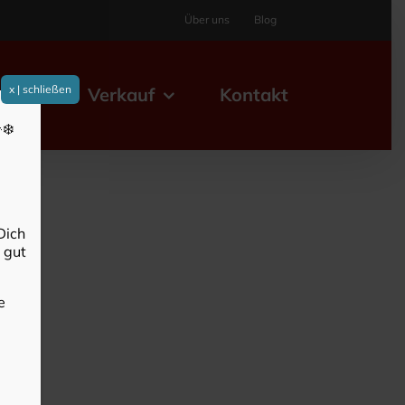
Über uns
Blog
x | schließen
elles
Verkauf
Kontakt
❄️
Dich
 gut
e