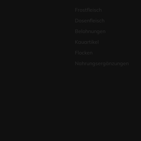
Frost­fleisch
Dosen­fleisch
Beloh­nun­gen
Kau­ar­ti­kel
Flo­cken
Nah­rungs­er­gän­zun­gen